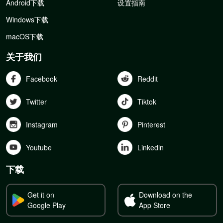
Android下载
设置指南
Windows下载
macOS下载
关于我们
Facebook
Reddit
Twitter
Tiktok
Instagram
Pinterest
Youtube
Linkedln
下载
Get it on
Download on the
Google Play
App Store